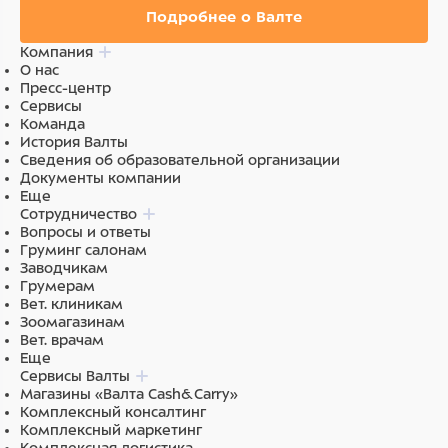
Подробнее о Валте
Компания
О нас
Пресс-центр
Сервисы
Команда
История Валты
Сведения об образовательной организации
Документы компании
Еще
Сотрудничество
Вопросы и ответы
Груминг салонам
Заводчикам
Грумерам
Вет. клиникам
Зоомагазинам
Вет. врачам
Еще
Сервисы Валты
Магазины «Валта Cash&Carry»
Комплексный консалтинг
Комплексный маркетинг