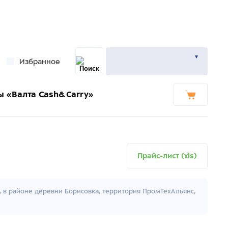
Избранное
ы «Валта Cash&Carry»
Прайс-лист (xls)
к, в районе деревни Борисовка, территория ПромТехАльянс,