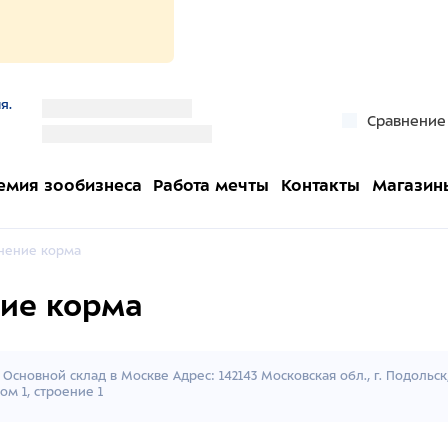
я.
''
Сравнение
''
емия зообизнеса
Работа мечты
Контакты
Магазин
анение корма
ние корма
Основной склад в Москве Адрес: 142143 Московская обл., г. Подольс
ом 1, строение 1