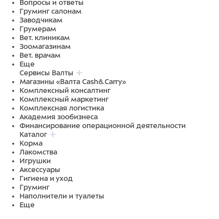
Вопросы и ответы
Груминг салонам
Заводчикам
Грумерам
Вет. клиникам
Зоомагазинам
Вет. врачам
Еще
Сервисы Валты
Магазины «Валта Cash&Carry»
Комплексный консалтинг
Комплексный маркетинг
Комплексная логистика
Академия зообизнеса
Финансирование операционной деятельности
Каталог
Корма
Лакомства
Игрушки
Аксессуары
Гигиена и уход
Груминг
Наполнители и туалеты
Еще