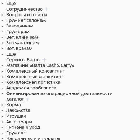
Еще
Сотрудничество
Вопросы и ответы
Груминг салонам
Заводчикам
Грумерам
Вет. клиникам
Зоомагазинам
Вет. врачам
Еще
Сервисы Валты
Магазины «Валта Cash&Carry»
Комплексный консалтинг
Комплексный маркетинг
Комплексная логистика
Академия зообизнеса
Финансирование операционной деятельности
Каталог
Корма
Лакомства
Игрушки
Аксессуары
Гигиена и уход
Груминг
Наполнители и туалеты