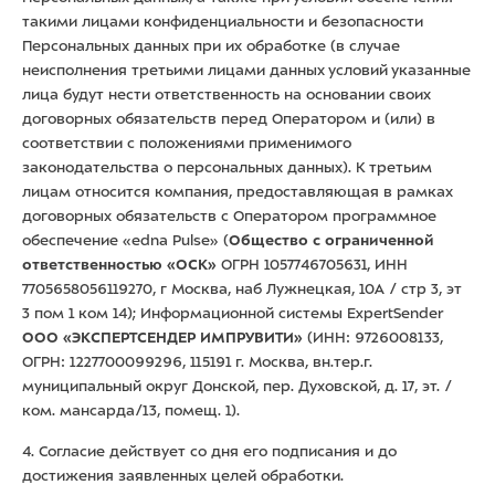
такими лицами конфиденциальности и безопасности
Персональных данных при их обработке (в случае
неисполнения третьими лицами данных условий указанные
лица будут нести ответственность на основании своих
договорных обязательств перед Оператором и (или) в
соответствии с положениями применимого
законодательства о персональных данных). К третьим
лицам относится компания, предоставляющая в рамках
договорных обязательств с Оператором программное
обеспечение «edna Pulse» (
Общество с ограниченной
ответственностью «ОСК»
ОГРН 1057746705631, ИНН
7705658056119270, г Москва, наб Лужнецкая, 10А / стр 3, эт
3 пом 1 ком 14); Информационной системы ExpertSender
ООО «ЭКСПЕРТСЕНДЕР ИМПРУВИТИ»
(ИНН: 9726008133,
ОГРН: 1227700099296, 115191 г. Москва, вн.тер.г.
муниципальный округ Донской, пер. Духовской, д. 17, эт. /
ком. мансарда/13, помещ. 1).
4. Согласие действует со дня его подписания и до
достижения заявленных целей обработки.