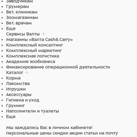
Заводчикам
Грумерам
Вет. клиникам
Зоомагазинам
Вет. врачам
Еще
Сервисы Валты
Магазины «Валта Cash&Carry»
Комплексный консалтинг
Комплексный маркетинг
Комплексная логистика
Академия зообизнеса
Финансирование операционной деятельности
Каталог
Корма
Лакомства
Игрушки
Аксессуары
Гигиена и уход
Груминг
Наполнители и туалеты
Еще
Мы заждались Вас в личном кабинете!
персональные цены
скидки
акции
статьи на почту