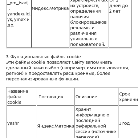
характеристиках
От 2
_ym_isad,
их устройств,
дней до
i,
Яндекс.Метрика
определения
2 лет
yandexuid,
наличия
ys, ymex и
блокировщиков
др.
рекламы и
различения
уникальных
пользователей.
3. Функциональные файлы cookie
Эти файлы cookie позволяют Сайту запоминать
сделанный вами выбор (например, имя пользователя,
регион) и предоставлять расширенные, более
персонализированные функции.
Название
Срок
файла
Поставщик
Описание
хранени
cookie
Хранит
информацию о
последней
yashr
1 год
Яндекс.Метрика
реферальной
сессии (источнике
перехода).