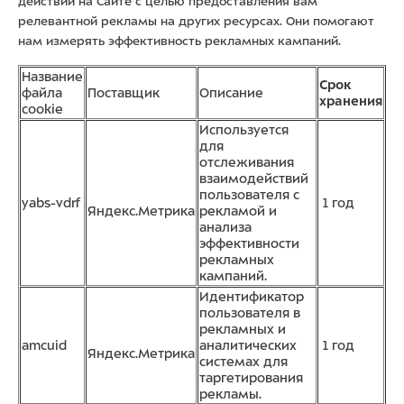
действий на Сайте с целью предоставления вам
релевантной рекламы на других ресурсах. Они помогают
нам измерять эффективность рекламных кампаний.
Название
Срок
файла
Поставщик
Описание
хранения
cookie
Используется
для
отслеживания
взаимодействий
пользователя с
yabs-vdrf
1 год
Яндекс.Метрика
рекламой и
анализа
эффективности
рекламных
кампаний.
Идентификатор
пользователя в
рекламных и
amcuid
аналитических
1 год
Яндекс.Метрика
системах для
таргетирования
рекламы.