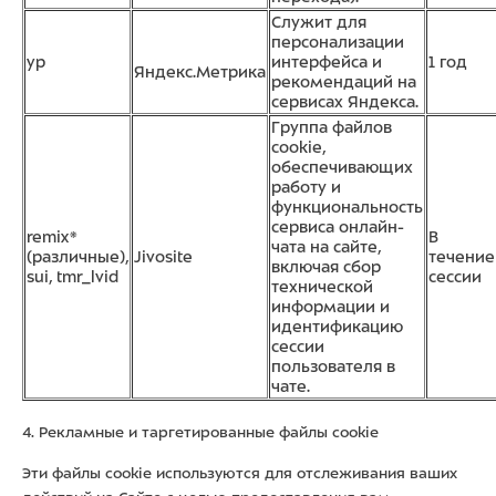
Служит для
персонализации
yp
интерфейса и
1 год
Яндекс.Метрика
рекомендаций на
сервисах Яндекса.
Группа файлов
cookie,
обеспечивающих
работу и
функциональность
сервиса онлайн-
remix*
В
чата на сайте,
(различные),
Jivosite
течение
включая сбор
sui, tmr_lvid
сессии
технической
информации и
идентификацию
сессии
пользователя в
чате.
4. Рекламные и таргетированные файлы cookie
Эти файлы cookie используются для отслеживания ваших