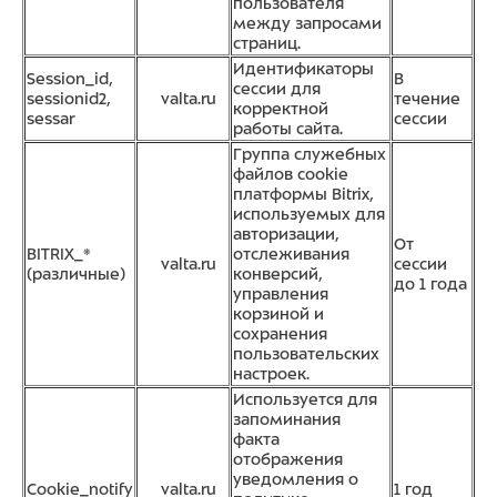
пользователя
между запросами
страниц.
Идентификаторы
Session_id,
В
сессии для
sessionid2,
valta.ru
течение
корректной
sessar
сессии
работы сайта.
Группа служебных
файлов cookie
платформы Bitrix,
используемых для
авторизации,
От
BITRIX_*
отслеживания
valta.ru
сессии
(различные)
конверсий,
до 1 года
управления
корзиной и
сохранения
пользовательских
настроек.
Используется для
запоминания
факта
отображения
уведомления о
Cookie_notify
valta.ru
1 год