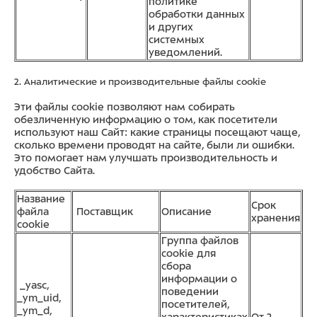
политике
обработки данных
и других
системных
уведомлений.
2. Аналитические и производительные файлы cookie
Эти файлы cookie позволяют нам собирать
обезличенную информацию о том, как посетители
используют наш Сайт: какие страницы посещают чаще,
сколько времени проводят на сайте, были ли ошибки.
Это помогает нам улучшать производительность и
удобство Сайта.
Название
Срок
файла
Поставщик
Описание
хранения
cookie
Группа файлов
cookie для
сбора
информации о
_yasc,
поведении
_ym_uid,
посетителей,
_ym_d,