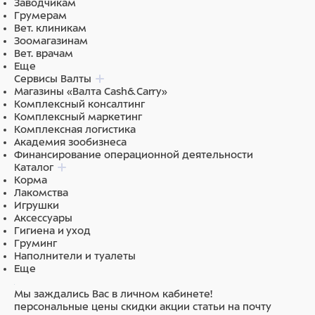
Заводчикам
Грумерам
Вет. клиникам
Зоомагазинам
Вет. врачам
Еще
Сервисы Валты
Магазины «Валта Cash&Carry»
Комплексный консалтинг
Комплексный маркетинг
Комплексная логистика
Академия зообизнеса
Финансирование операционной деятельности
Каталог
Корма
Лакомства
Игрушки
Аксессуары
Гигиена и уход
Груминг
Наполнители и туалеты
Еще
Мы заждались Вас в личном кабинете!
персональные цены
скидки
акции
статьи на почту