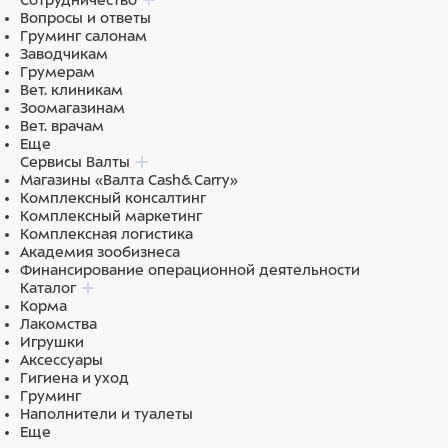
Сотрудничество
Вопросы и ответы
Груминг салонам
Заводчикам
Грумерам
Вет. клиникам
Зоомагазинам
Вет. врачам
Еще
Сервисы Валты
Магазины «Валта Cash&Carry»
Комплексный консалтинг
Комплексный маркетинг
Комплексная логистика
Академия зообизнеса
Финансирование операционной деятельности
Каталог
Корма
Лакомства
Игрушки
Аксессуары
Гигиена и уход
Груминг
Наполнители и туалеты
Еще