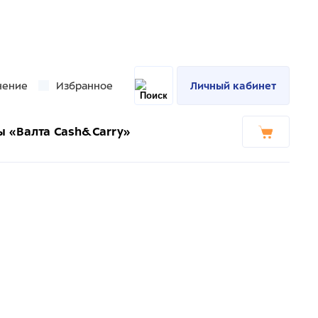
нение
Избранное
Личный кабинет
ы «Валта Cash&Carry»