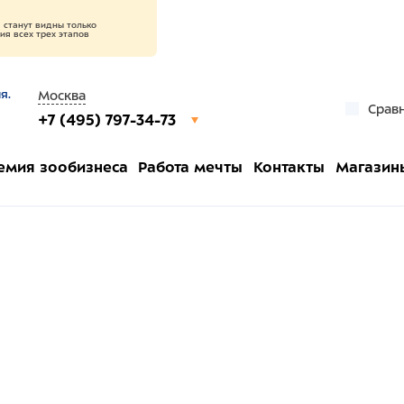
станут видны только
я всех трех этапов
я.
Москва
Срав
+7 (495) 797-34-73
емия зообизнеса
Работа мечты
Контакты
Магазин