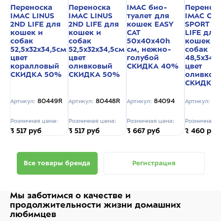
Переноска
Переноска
IMAC био-
Перенос
IMAC LINUS
IMAC LINUS
туалет для
IMAC CA
2ND LIFE для
2ND LIFE для
кошек EASY
SPORT 2
кошек и
кошек и
CAT
LIFE для
собак
собак
50х40х40h
кошек и
52,5х32х34,5см
52,5х32х34,5см
см, нежно-
собак
цвет
цвет
голубой
48,5х34х
коралловый
оливковый
СКИДКА 40%
цвет
СКИДКА 50%
СКИДКА 50%
оливков
СКИДКА 
80449R
80448R
84094
80
Артикул:
Артикул:
Артикул:
Артикул:
Розничная цена:
Розничная цена:
Розничная цена:
Розничная ц
3 517 руб
3 517 руб
3 667 руб
2 460 руб
Все товары бренда
Регистрация
Мы заботимся о качестве
и
продолжительности жизни
домашних
любимцев