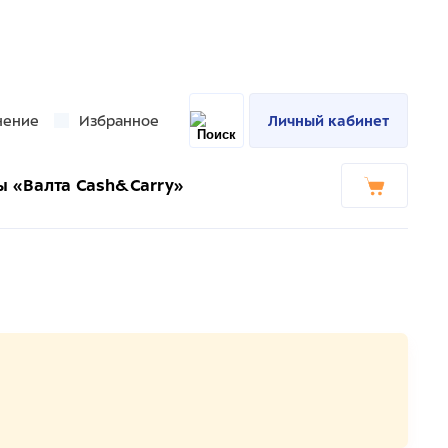
нение
Избранное
Личный кабинет
ы «Валта Cash&Carry»