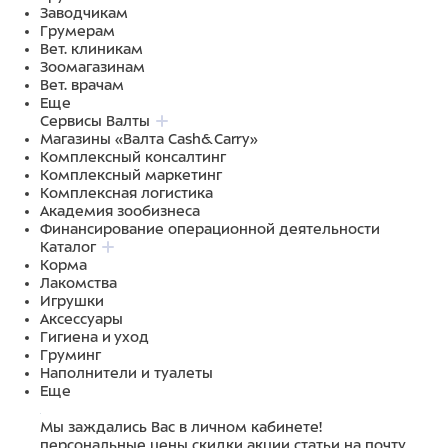
Заводчикам
Грумерам
Вет. клиникам
Зоомагазинам
Вет. врачам
Еще
Сервисы Валты
Магазины «Валта Cash&Carry»
Комплексный консалтинг
Комплексный маркетинг
Комплексная логистика
Академия зообизнеса
Финансирование операционной деятельности
Каталог
Корма
Лакомства
Игрушки
Аксессуары
Гигиена и уход
Груминг
Наполнители и туалеты
Еще
Мы заждались Вас в личном кабинете!
персональные цены
скидки
акции
статьи на почту