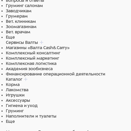
Вопросы и ответы
Груминг салонам
Заводчикам
Грумерам
Вет. клиникам
Зоомагазинам
Вет. врачам
Еще
Сервисы Валты
Магазины «Валта Cash&Carry»
Комплексный консалтинг
Комплексный маркетинг
Комплексная логистика
Идет проверка
Академия зообизнеса
Финансирование операционной деятельности
наличия товара
Каталог
и актуализация цен
Корма
Лакомства
Игрушки
Аксессуары
Гигиена и уход
Груминг
Наполнители и туалеты
Еще