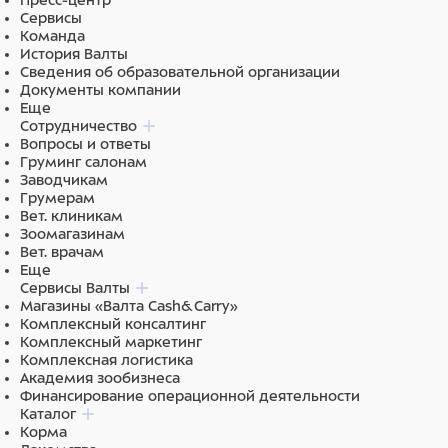
Пресс-центр
Сервисы
Команда
История Валты
Сведения об образовательной организации
Документы компании
Еще
Сотрудничество
Вопросы и ответы
Груминг салонам
Заводчикам
Грумерам
Вет. клиникам
Зоомагазинам
Вет. врачам
Еще
Сервисы Валты
Магазины «Валта Cash&Carry»
Комплексный консалтинг
Комплексный маркетинг
Комплексная логистика
Академия зообизнеса
Финансирование операционной деятельности
Каталог
Корма