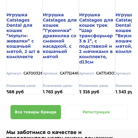
Игрушка
Игрушка
Игрушка
Игрушка
Catstages
Catstages для
Catstages для
Catstage
Dental для
кошек
кошек трек
Dental д
кошек
"Гусеничка"
"Шар
кошек
"Мульти-
дразнилка со
трансформер
"Вкусняш
жевалки" c
сменной
3 в 1", с
кошачье
кошачьей
насадкой, с
подставкой и
мятой, 6
мятой, 2 шт в
кошачьей
2 мячиками в
комплек
комплекте
мятой
комплекте,
d13см
CAT003267
CAT711449
CAT714303
CA
Артикул:
Артикул:
Артикул:
Артикул:
Розничная цена:
Розничная цена:
Розничная цена:
Розничная ц
588 руб
1 763 руб
2 316 руб
1 343 руб
Все товары бренда
Регистрация
Мы заботимся о качестве
и
продолжительности жизни
домашних