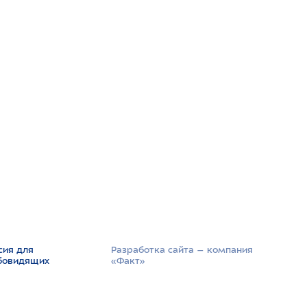
сия для
Разработка сайта –­ компания
бовидящих
«Факт»