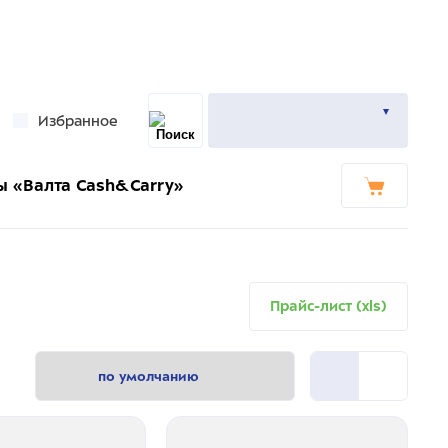
Избранное
ы «Валта Cash&Carry»
Прайс-лист (xls)