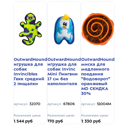
OutwardHound
OutwardHound
OutwardHound
игрушка для
игрушка для
миска для
собак
собак Invinc
медленного
Invincibles
Mini Пингвин
поедания
Гекк средний
17 см без
"Водоворот"
2 пищалки
наполнителя
оранжевый
MD СКИДКА
30%
32070
67806
51004M
Артикул:
Артикул:
Артикул:
Розничная цена:
Розничная цена:
Розничная цена:
1 544 руб
770 руб
2 330 руб