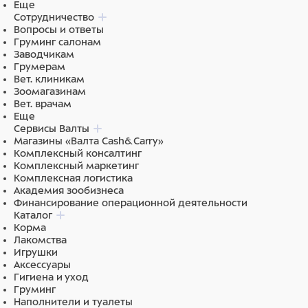
Еще
Сотрудничество
Вопросы и ответы
Груминг салонам
Заводчикам
Грумерам
Вет. клиникам
Зоомагазинам
Вет. врачам
Еще
Сервисы Валты
Магазины «Валта Cash&Carry»
Комплексный консалтинг
Комплексный маркетинг
Комплексная логистика
Академия зообизнеса
Финансирование операционной деятельности
Каталог
Корма
Лакомства
Игрушки
Аксессуары
Гигиена и уход
Груминг
Наполнители и туалеты