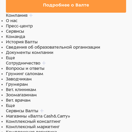
Подробнее о Валте
Компания
О нас
Пресс-центр
Сервисы
Команда
История Валты
Сведения об образовательной организации
Документы компании
Еще
Сотрудничество
Вопросы и ответы
Груминг салонам
Заводчикам
Грумерам
Вет. клиникам
Зоомагазинам
Вет. врачам
Еще
Сервисы Валты
Магазины «Валта Cash&Carry»
Комплексный консалтинг
Комплексный маркетинг