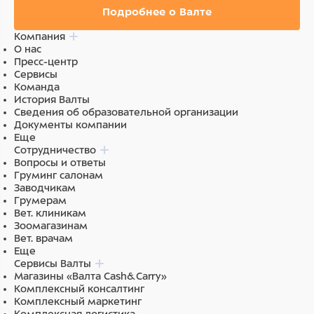
Подробнее о Валте
Компания
О нас
Пресс-центр
Сервисы
Команда
История Валты
Сведения об образовательной организации
Документы компании
Еще
Сотрудничество
Вопросы и ответы
Груминг салонам
Заводчикам
Грумерам
Вет. клиникам
Зоомагазинам
Вет. врачам
Еще
Сервисы Валты
Магазины «Валта Cash&Carry»
Комплексный консалтинг
Комплексный маркетинг