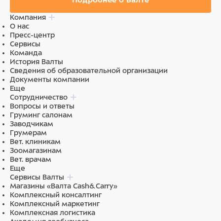
Подробнее о Валте
Компания
О нас
Пресс-центр
Сервисы
Команда
История Валты
Сведения об образовательной организации
Документы компании
Еще
Сотрудничество
Вопросы и ответы
Груминг салонам
Заводчикам
Грумерам
Вет. клиникам
Зоомагазинам
Вет. врачам
Еще
Сервисы Валты
Магазины «Валта Cash&Carry»
Комплексный консалтинг
Комплексный маркетинг
Комплексная логистика