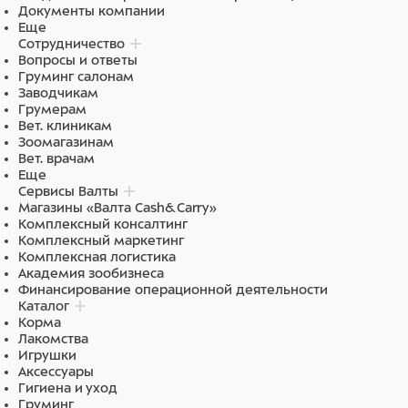
Документы компании
Еще
Сотрудничество
Вопросы и ответы
Груминг салонам
Заводчикам
Грумерам
Вет. клиникам
Зоомагазинам
Вет. врачам
Еще
Сервисы Валты
Магазины «Валта Cash&Carry»
Комплексный консалтинг
Комплексный маркетинг
Комплексная логистика
Академия зообизнеса
Финансирование операционной деятельности
Каталог
Корма
Лакомства
Игрушки
Аксессуары
Гигиена и уход
Груминг