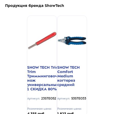
Продукция бренда ShowTech
SHOW TECH Trio-
SHOW TECH
Trim
Comfort
Тримминговочный
Medium
нож
когтерез
универсальный 3 в
средний
1 СКИДКА 80%
23STE052
53STE033
Артикул:
Артикул:
Розничная цена:
Розничная цена:
4 355 руб
1 823 руб