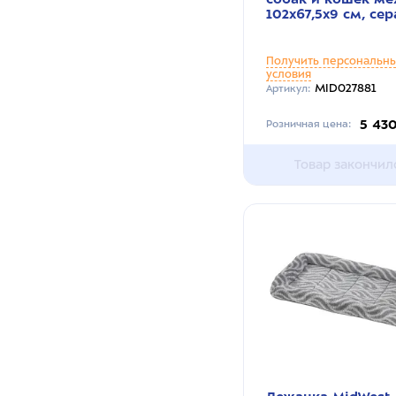
102х67,5х9 см, сер
Получить персональн
условия
MID027881
Артикул:
5 43
Розничная цена:
Товар закончил