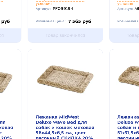
условия
условия
PF099194
M
Артикул:
Артикул:
 руб
7 565 руб
Розничная цена:
Розничная ц
ся
Товар закончился
Това
Лежанка MidWest
Лежанка
для
Deluxe Wave Bed для
Deluxe W
ховая
собак и кошек меховая
собак и
т
56х44,5х6,5 см, цвет
51х31,5х6
 20%
песочный СКИДКА 20%
песочны