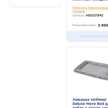
Получить персональн
условия
MID027942
Артикул:
2 90
Розничная цена:
Товар закончил
Лежанка MidWest
Deluxe Wave Bed 
собак и кошек ме