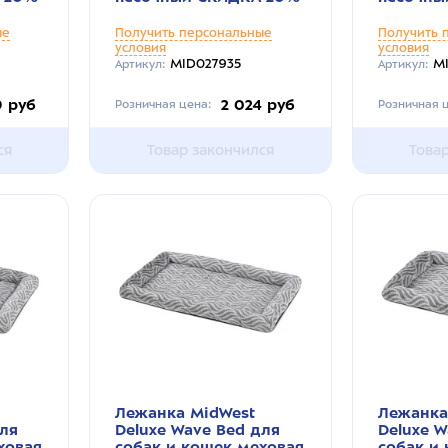
ые
Получить персональные
Получить 
условия
условия
MID027935
M
Артикул:
Артикул:
9 руб
2 024 руб
Розничная цена:
Розничная ц
ся
Товар закончился
Това
Лежанка MidWest
Лежанка
для
Deluxe Wave Bed для
Deluxe W
ховая
собак и кошек меховая
собак и