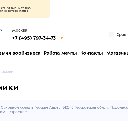
станут видны только
я всех трех этапов
я.
Москва
Срав
+7 (495) 797-34-73
емия зообизнеса
Работа мечты
Контакты
Магазин
 домики
мики
Основной склад в Москве Адрес: 142143 Московская обл., г. Подольс
ом 1, строение 1