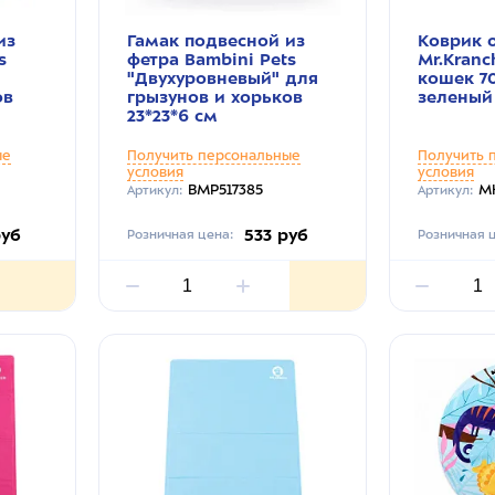
из
Гамак подвесной из
Коврик
s
фетра Bambini Pets
Mr.Kranc
"Двухуровневый" для
кошек 7
ов
грызунов и хорьков
зеленый
23*23*6 см
ые
Получить персональные
Получить 
условия
условия
BMP517385
M
Артикул:
Артикул:
руб
533 руб
Розничная цена:
Розничная ц