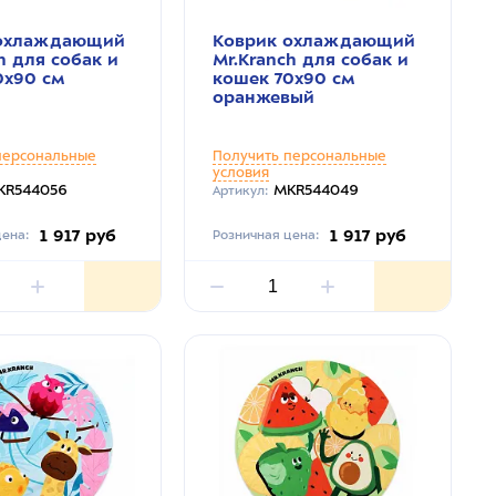
 охлаждающий
Коврик охлаждающий
h для собак и
Mr.Kranch для собак и
0х90 см
кошек 70х90 см
оранжевый
персональные
Получить персональные
условия
KR544056
MKR544049
Артикул:
1 917 руб
1 917 руб
ена:
Розничная цена: