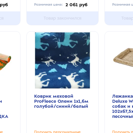
 руб
2 061 руб
Розничная цена:
Розничная ц
ся
Товар закончился
Това
Коврик меховой
Лежанка
и
ProFleece Олени 1х1,6м
Deluxe W
голубой/синий/белый
собак и
102х67,5
ДКА
песочны
ые
Получить персональные
Получить 