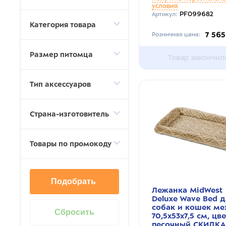
условия
PF099682
Артикул:
Категория товара
7 565
Розничная цена:
Размер питомца
Товар закончил
Тип аксессуаров
Страна-изготовитель
Товары по промокоду
Подобрать
Лежанка MidWest
Deluxe Wave Bed 
собак и кошек ме
70,5х53х7,5 см, цве
песочный СКИДКА