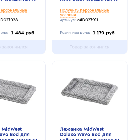
персональные
Получить персональные
условия
ID027928
MID027911
Артикул:
1 484 руб
1 179 руб
ена:
Розничная цена:
р закончился
Товар закончился
 MidWest
Лежанка MidWest
ave Bed для
Deluxe Wave Bed для
 кошек меховая
собак и кошек меховая