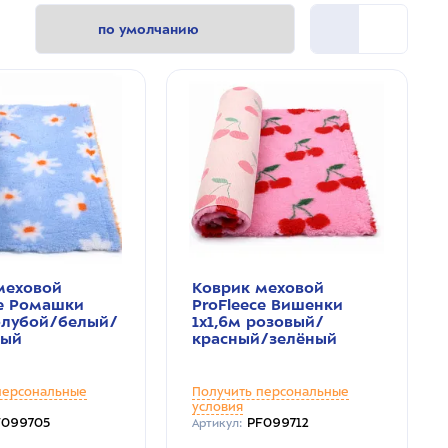
меховой
Коврик меховой
ce Ромашки
ProFleece Вишенки
голубой/белый/
1х1,6м розовый/
вый
красный/зелёный
персональные
Получить персональные
условия
F099705
PF099712
Артикул: