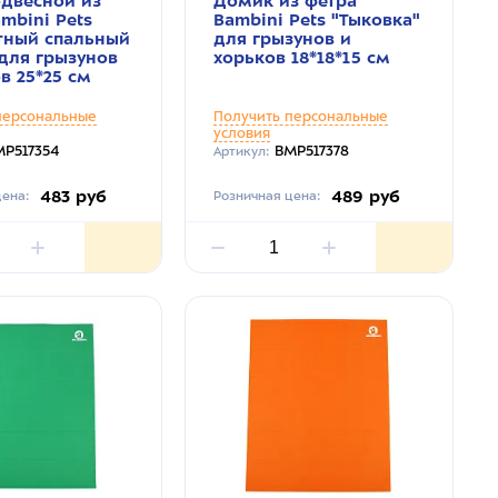
одвесной из
Домик из фетра
mbini Pets
Bambini Pets "Тыковка"
тный спальный
для грызунов и
для грызунов
хорьков 18*18*15 см
в 25*25 см
персональные
Получить персональные
условия
P517354
BMP517378
Артикул:
483 руб
489 руб
ена:
Розничная цена: