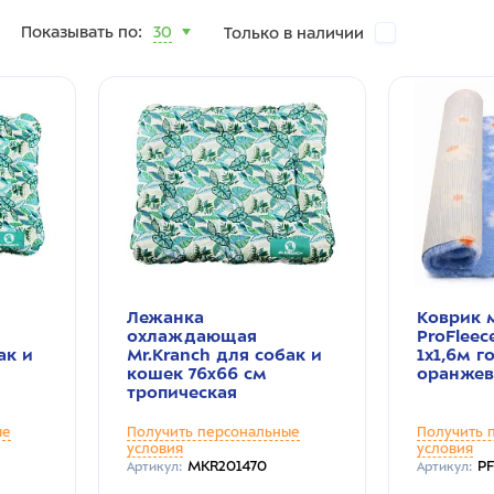
Показывать по:
30
Только в наличии
Лежанка
Коврик 
охлаждающая
ProFlee
ак и
Mr.Kranch для собак и
1х1,6м 
кошек 76x66 см
оранже
тропическая
ые
Получить персональные
Получить 
условия
условия
MKR201470
P
Артикул:
Артикул: