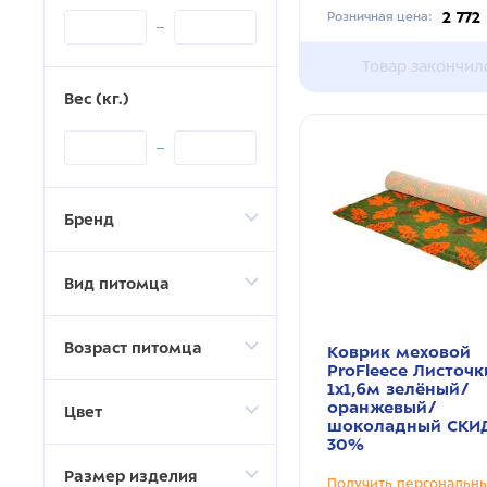
2 772
Розничная цена:
Товар закончил
Вес (кг.)
Бренд
Вид питомца
Возраст питомца
Коврик меховой
ProFleece Листочк
1х1,6м зелёный/
оранжевый/
Цвет
шоколадный СКИ
30%
Размер изделия
Получить персональн