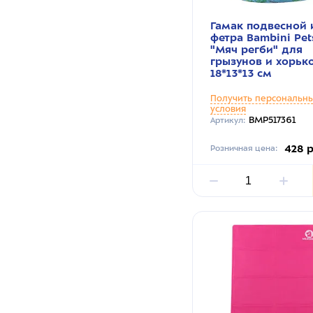
Гамак подвесной 
фетра Bambini Pet
"Мяч регби" для
грызунов и хорьк
18*13*13 см
Получить персональн
условия
BMP517361
Артикул:
428 
Розничная цена: