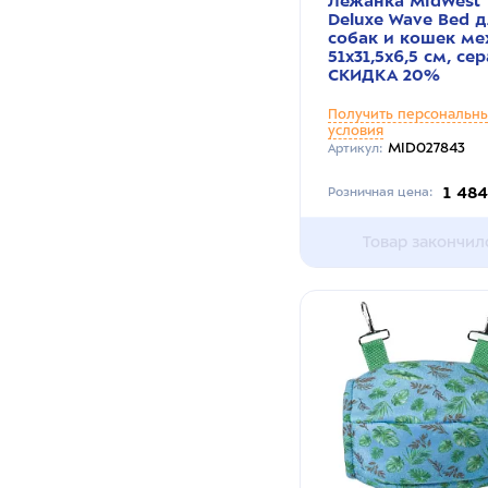
Лежанка MidWest
Deluxe Wave Bed 
собак и кошек ме
51х31,5х6,5 см, се
СКИДКА 20%
Получить персональн
условия
MID027843
Артикул:
1 48
Розничная цена:
Товар закончил