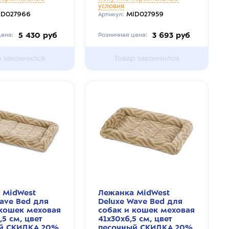
условия
ID027966
MID027959
Артикул:
5 430 руб
3 693 руб
ена:
Розничная цена:
р закончился
Товар закончился
 MidWest
Лежанка MidWest
ave Bed для
Deluxe Wave Bed для
 кошек меховая
собак и кошек меховая
,5 см, цвет
41х30х6,5 см, цвет
й СКИДКА 20%
песочный СКИДКА 20%