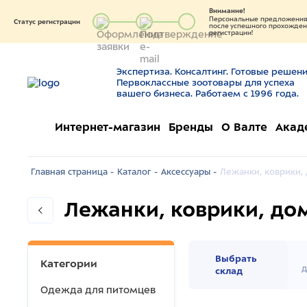
Внимание!
Персональные предложения 
Статус регистрации
после успешного прохождени
регистрации!
Экспертиза. Консалтинг. Готовые решени
Первоклассные зоотовары для успеха
вашего бизнеса. Работаем с 1996 года.
Интернет-магазин
Бренды
О Валте
Акад
Главная страница -
Каталог -
Аксессуары -
Лежанки, коврики,
Лежанки, коврики, до
Выбрать
Категории
д
склад
Одежда для питомцев