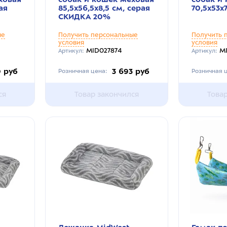
ая
85,5х56,5х8,5 см, серая
70,5х53х7
СКИДКА 20%
ые
Получить персональные
Получить 
условия
условия
MID027874
M
Артикул:
Артикул:
0 руб
3 693 руб
Розничная цена:
Розничная ц
ся
Товар закончился
Това