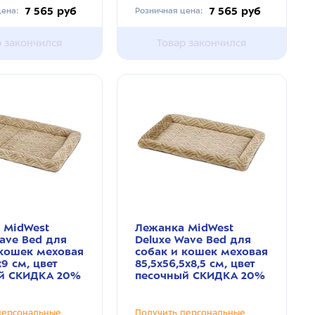
7 565 руб
7 565 руб
ена:
Розничная цена:
р закончился
Товар закончился
 MidWest
Лежанка MidWest
ave Bed для
Deluxe Wave Bed для
 кошек меховая
собак и кошек меховая
х9 см, цвет
85,5х56,5х8,5 см, цвет
й СКИДКА 20%
песочный СКИДКА 20%
персональные
Получить персональные