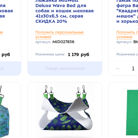
Лежанка MidWest
Гамак п
для
Deluxe Wave Bed для
фетра Ba
ховая
собак и кошек меховая
"Квадра
рая
41х30х6,5 см, серая
мешок" 
СКИДКА 20%
и хорько
ые
Получить персональные
Получить 
условия
условия
MID027836
BM
Артикул:
Артикул:
4 руб
1 179 руб
Розничная цена:
Розничная ц
ся
Товар закончился