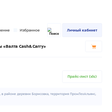
нение
Избранное
Личный кабинет
ы «Валта Cash&Carry»
Прайс-лист (xls)
к, в районе деревни Борисовка, территория ПромТехАльянс,