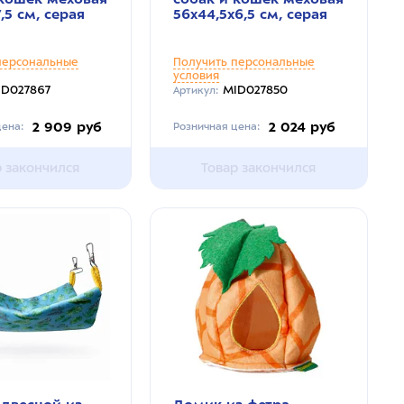
,5 см, серая
56х44,5х6,5 см, серая
персональные
Получить персональные
условия
ID027867
MID027850
Артикул:
2 909 руб
2 024 руб
ена:
Розничная цена:
р закончился
Товар закончился