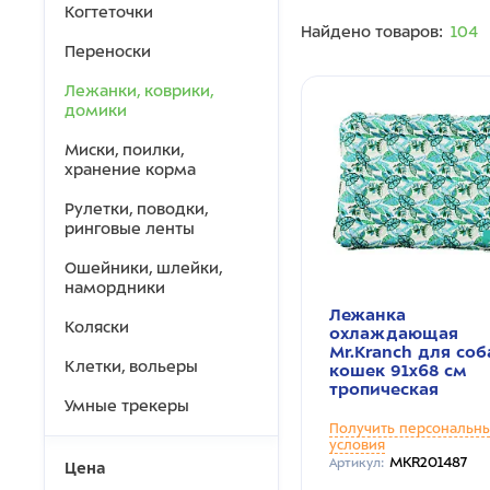
Когтеточки
Найдено товаров:
104
Переноски
Лежанки, коврики,
домики
Миски, поилки,
хранение корма
Рулетки, поводки,
ринговые ленты
Ошейники, шлейки,
намордники
Лежанка
Коляски
охлаждающая
Mr.Kranch для соб
Клетки, вольеры
кошек 91x68 см
тропическая
Умные трекеры
Получить персональн
условия
MKR201487
Артикул:
Цена