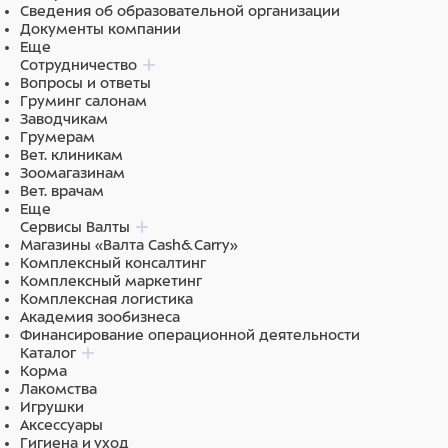
Сведения об образовательной организации
Документы компании
Еще
Сотрудничество
Вопросы и ответы
Груминг салонам
Заводчикам
Грумерам
Вет. клиникам
Зоомагазинам
Вет. врачам
Еще
Сервисы Валты
Магазины «Валта Cash&Carry»
Комплексный консалтинг
Комплексный маркетинг
Комплексная логистика
Академия зообизнеса
Финансирование операционной деятельности
Каталог
Корма
Лакомства
Игрушки
Аксессуары
Гигиена и уход