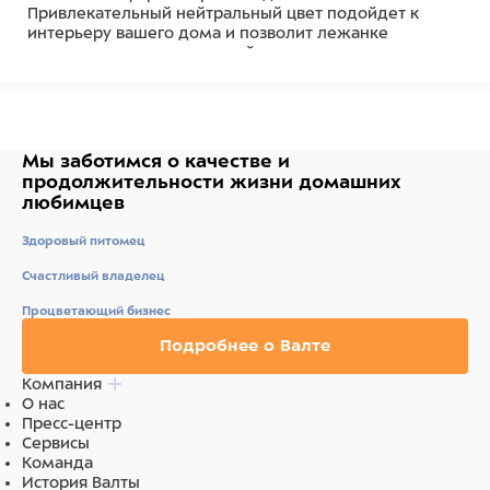
Привлекательный нейтральный цвет подойдет к
интерьеру вашего дома и позволит лежанке
выглядеть привлекательной даже в период линьки.
Легко складывается для перевозки и хранения.
Возможна машинная стирка при 30 градусах или
сухая чистка.
Размер лежанки - 70,5х53х7,5см. Цвет - серый.
Мы заботимся о качестве
и
Состав
продолжительности жизни
домашних
любимцев
Наполнитель: полиэстерфайбер, латексный спонж.
Основа: 35% хлопок, 65% полиэстер. Верхнее
Здоровый питомец
покрытие: 100% полиэстерфайбер.
Счастливый владелец
Процветающий бизнес
Подробнее о Валте
Компания
О нас
Пресс-центр
Сервисы
Команда
История Валты