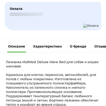
Оплата
Безналичный расчет
Описание
Характеристики
О бренде
Отзыв
Лежанка MidWest Deluxe Wave Bed для собак и кошек
меховая.
Идеальна для клеток, переносок, автомобилей, для
полов с любым покрытием. Изготовлена из
плюшевого ультрамягкого полиэстерфайбера.
Наполнитель из латексного спонжа и мягкого
полиэстера. Противоскользящее основание.
Поддерживает температурный баланс любимого
питомца зимой и летом. Бортики лежанки обеспечат
тепло и комфорт во время отдыха.