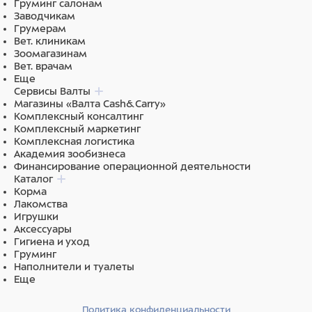
Груминг салонам
Заводчикам
Грумерам
Вет. клиникам
Зоомагазинам
Вет. врачам
Еще
Сервисы Валты
Магазины «Валта Cash&Carry»
Комплексный консалтинг
Комплексный маркетинг
Комплексная логистика
Академия зообизнеса
Финансирование операционной деятельности
Каталог
Корма
Лакомства
Игрушки
Аксессуары
Гигиена и уход
Груминг
Наполнители и туалеты
Еще
Политика конфиденциальности