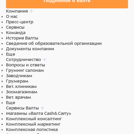
Подробнее о Валте
Компания
О нас
Пресс-центр
Сервисы
Команда
История Валты
Сведения об образовательной организации
Документы компании
Еще
Сотрудничество
Вопросы и ответы
Груминг салонам
Заводчикам
Грумерам
Вет. клиникам
Зоомагазинам
Вет. врачам
Еще
Сервисы Валты
Магазины «Валта Cash&Carry»
Комплексный консалтинг
Комплексный маркетинг
Комплексная логистика