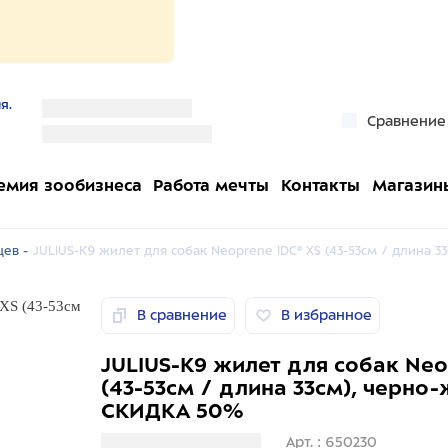
я.
''
Сравнение
''
емия зообизнеса
Работа мечты
Контакты
Магазин
ев -
JULIUS-K9 жилет для собак Neoprene IDC® XS (43-53см / длина 
В сравнение
В избранное
JULIUS-K9 жилет для собак Neo
(43-53см / длина 33см), черно
СКИДКА 50%
Загрузка информации
Арт. : 650230