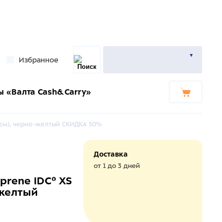
Избранное
ы «Валта Cash&Carry»
33см), черно-желтый СКИДКА 50%
Доставка
от 1 до 3 дней
prene IDC® XS
-желтый