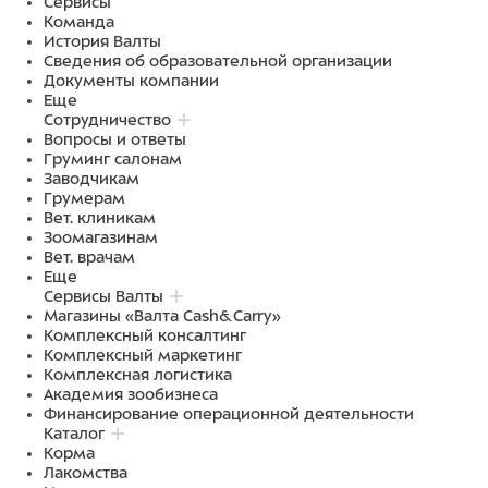
Сервисы
Команда
История Валты
Сведения об образовательной организации
Документы компании
Еще
Сотрудничество
Вопросы и ответы
Груминг салонам
Заводчикам
Грумерам
Вет. клиникам
Зоомагазинам
Вет. врачам
Еще
Сервисы Валты
Магазины «Валта Cash&Carry»
Комплексный консалтинг
Комплексный маркетинг
Комплексная логистика
Академия зообизнеса
Финансирование операционной деятельности
Каталог
Корма
Лакомства