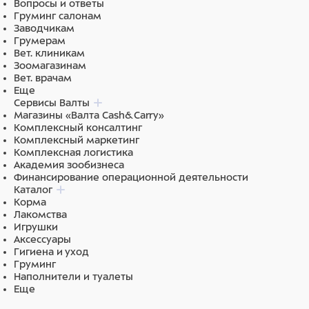
Вопросы и ответы
Груминг салонам
Заводчикам
Грумерам
Вет. клиникам
Зоомагазинам
Вет. врачам
Еще
Сервисы Валты
Магазины «Валта Cash&Carry»
Комплексный консалтинг
Комплексный маркетинг
Комплексная логистика
Академия зообизнеса
Финансирование операционной деятельности
Каталог
Корма
Лакомства
Игрушки
Аксессуары
Гигиена и уход
Груминг
Наполнители и туалеты
Еще