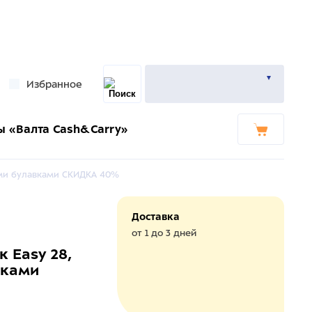
Избранное
ы «Валта Cash&Carry»
ными булавками СКИДКА 40%
Доставка
от 1 до 3 дней
 Easy 28,
вками