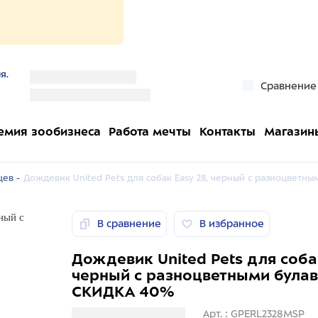
я.
''
Сравнение
''
емия зообизнеса
Работа мечты
Контакты
Магазин
ев -
Дождевик United Pets для собак Easy 28, черный с разноцвет
В сравнение
В избранное
Дождевик United Pets для собак
черный с разноцветными була
СКИДКА 40%
Загрузка информации
Арт. : GPERL2328MSP