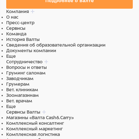
Подробнее о Валте
Компания
О нас
Пресс-центр
Сервисы
Команда
История Валты
Сведения об образовательной организации
Документы компании
Еще
Сотрудничество
Вопросы и ответы
Груминг салонам
Заводчикам
Грумерам
Вет. клиникам
Зоомагазинам
Вет. врачам
Еще
Сервисы Валты
Магазины «Валта Cash&Carry»
Комплексный консалтинг
Комплексный маркетинг
Комплексная логистика