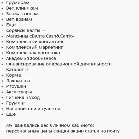
Грумерам
Вет. клиникам
Зоомагазинам
Вет. врачам
Еще
Сервисы Валты
Магазины «Валта Cash&Carry»
Комплексный консалтинг
Комплексный маркетинг
Комплексная логистика
Академия зообизнеса
Финансирование операционной деятельности
Каталог
Корма
Лакомства
Игрушки
Аксессуары
Гигиена и уход
Груминг
Наполнители и туалеты
Еще
Мы заждались Вас в личном кабинете!
персональные цены
скидки
акции
статьи на почту