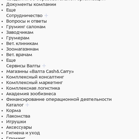
Документы компании
Еще
Сотрудничество
Вопросы и ответы
Груминг салонам
Заводчикам
Грумерам
Вет. клиникам
Зоомагазинам
Вет. врачам
Еще
Сервисы Валты
Магазины «Валта Cash&Carry»
Комплексный консалтинг
Комплексный маркетинг
Комплексная логистика
Академия зообизнеса
Финансирование операционной деятельности
Каталог
Корма
Лакомства
Игрушки
Аксессуары
Гигиена и уход
Груминг