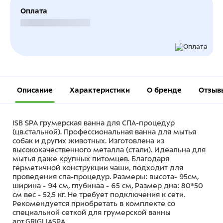
Оплата
Безналичный расчет
Описание
Характеристики
О бренде
Отзыв
ISB SPA грумерская ванна для СПА-процедур
(цв.стальной). Профессиональная ванна для мытья
собак и других животных. Изготовлена из
высококачественного металла (стали). Идеальна для
мытья даже крупных питомцев. Благодаря
герметичной конструкции чаши, подходит для
проведения спа-процедур. Размеры: высота- 95см,
ширина - 94 см, глубинаа - 65 см, Размер дна: 80*50
см вес - 52,5 кг. Не требует подключения к сети.
Рекомендуется приобретать в комплекте со
специальной сеткой для грумерской ванны
арт.GRIGLIASPA