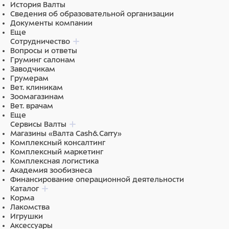
История Валты
в школах груминга.
Сведения об образовательной организации
Документы компании
Основные характеристики:
Еще
Сотрудничество
Материал каркаса: сталь с полимерно-
Вопросы и ответы
порошковым покрытием.
Груминг салонам
Цвет каркаса: белый.
Заводчикам
Материал столешницы: фанерный лист толщиной
Грумерам
10 мм, покрытый противоскользящей резиной
Вет. клиникам
"монетка".
Зоомагазинам
Габариты столешницы: 1240х640 мм.
Вет. врачам
Пульт электропривода: ножной.
Еще
Регулировка высоты: 300-950 мм.
Сервисы Валты
Максимальная нагрузка: 80 кг.
Магазины «Валта Cash&Carry»
Комплексный консалтинг
Комплексный маркетинг
Комплексная логистика
Академия зообизнеса
Финансирование операционной деятельности
Каталог
Корма
Лакомства
Игрушки
Аксессуары