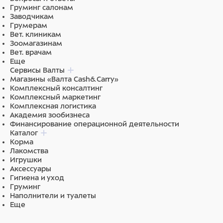
Груминг салонам
Заводчикам
Грумерам
Вет. клиникам
Зоомагазинам
Вет. врачам
Еще
Сервисы Валты
Магазины «Валта Cash&Carry»
Комплексный консалтинг
Комплексный маркетинг
Комплексная логистика
Академия зообизнеса
Финансирование операционной деятельности
Каталог
Корма
Лакомства
Игрушки
Аксессуары
Гигиена и уход
Груминг
Наполнители и туалеты
Еще