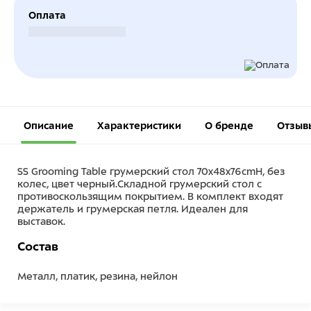
Оплата
Безналичный расчет
Описание
Характеристики
О бренде
Отзыв
SS Grooming Table грумерский стол 70x48x76cmH, без
колес, цвет черный.Складной грумерский стол с
противоскользящим покрытием. В комплект входят
держатель и грумерская петля. Идеален для
выставок.
Состав
Металл, платик, резина, нейлон