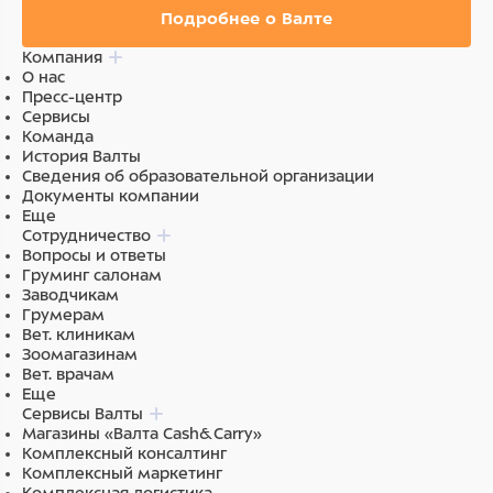
Подробнее о Валте
Компания
О нас
Пресс-центр
Сервисы
Команда
История Валты
Сведения об образовательной организации
Документы компании
Еще
Сотрудничество
Вопросы и ответы
Груминг салонам
Заводчикам
Грумерам
Вет. клиникам
Зоомагазинам
Вет. врачам
Еще
Сервисы Валты
Магазины «Валта Cash&Carry»
Комплексный консалтинг
Комплексный маркетинг