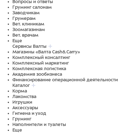
Вопросы и ответы
Груминг салонам
Заводчикам
Грумерам
Вет. клиникам
Зоомагазинам
Вет. врачам
Еще
Сервисы Валты
Магазины «Валта Cash&Carry»
Комплексный консалтинг
Комплексный маркетинг
Комплексная логистика
Академия зообизнеса
Финансирование операционной деятельности
Каталог
Корма
Лакомства
Игрушки
Аксессуары
Гигиена и уход
Груминг
Наполнители и туалеты
Еще