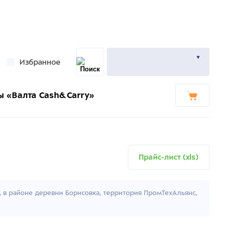
Избранное
ы «Валта Cash&Carry»
Прайс-лист (xls)
к, в районе деревни Борисовка, территория ПромТехАльянс,