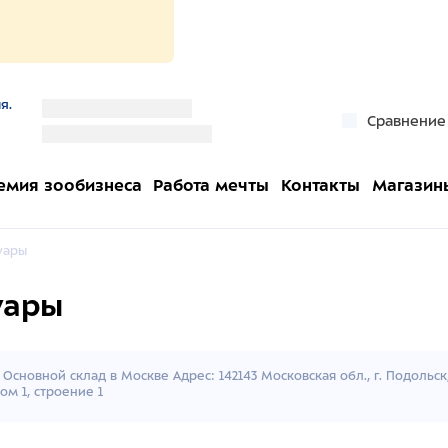
я.
''
Сравнение
''
емия зообизнеса
Работа мечты
Контакты
Магазин
уары
уары
Основной склад в Москве Адрес: 142143 Московская обл., г. Подольс
ом 1, строение 1