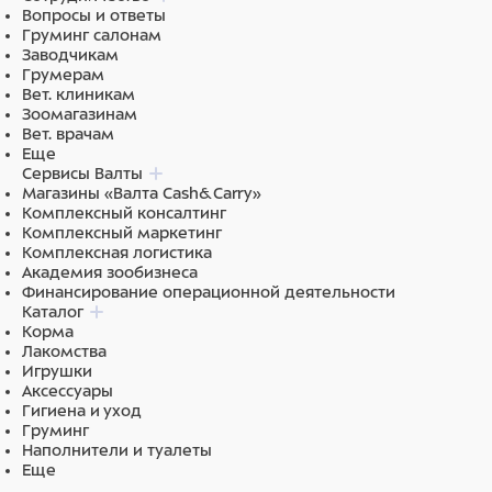
Вопросы и ответы
Груминг салонам
Заводчикам
Грумерам
Вет. клиникам
Зоомагазинам
Вет. врачам
Еще
Сервисы Валты
Магазины «Валта Cash&Carry»
Комплексный консалтинг
Комплексный маркетинг
Комплексная логистика
Академия зообизнеса
Финансирование операционной деятельности
Каталог
Корма
Лакомства
Игрушки
Аксессуары
Гигиена и уход
Груминг
Наполнители и туалеты
Еще