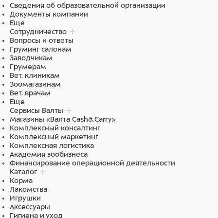
Сведения об образовательной организации
Документы компании
Еще
Сотрудничество
Вопросы и ответы
Груминг салонам
Заводчикам
Грумерам
Вет. клиникам
Зоомагазинам
Вет. врачам
Еще
Сервисы Валты
Магазины «Валта Cash&Carry»
Комплексный консалтинг
Комплексный маркетинг
Комплексная логистика
Академия зообизнеса
Финансирование операционной деятельности
Каталог
Корма
Лакомства
Игрушки
Аксессуары
Гигиена и уход