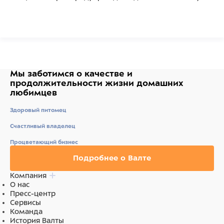
Инструкция: Вычёсывайте животное, проводя
инструментом по направлению роста волос, проникая
лезвием вглубь шерсти животного. Не
задерживайтесь надолго в одной области.
Удалите шерсть с инструмента путём нажатия на
Мы заботимся о качестве
и
кнопку самоочистки.
продолжительности жизни
домашних
любимцев
Гарантия на инструмент FURminator (Фурминатор) –
Здоровый питомец
10 лет!
Счастливый владелец
Размер инструмента: 160*139*50 мм
Размер : 121 мм Замена артикула: 144274
Процветающий бизнес
Подробнее о Валте
Состав
Компания
Пластик, металл
О нас
Пресс-центр
Сервисы
Команда
История Валты