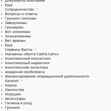
Документы компании
Еще
Сотрудничество
Вопросы и ответы
Груминг салонам
Заводчикам
Грумерам
Вет. клиникам
Зоомагазинам
Вет. врачам
Еще
Сервисы Валты
Магазины «Валта Cash&Carry»
Комплексный консалтинг
Комплексный маркетинг
Комплексная логистика
Академия зообизнеса
Финансирование операционной деятельности
Каталог
Корма
Лакомства
Игрушки
Аксессуары
Гигиена и уход
Груминг