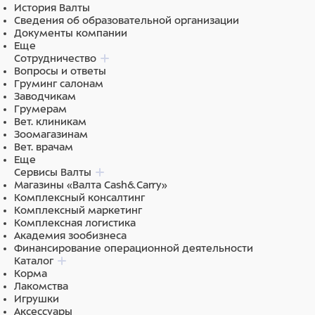
История Валты
Сведения об образовательной организации
Документы компании
Еще
Сотрудничество
Вопросы и ответы
Груминг салонам
Заводчикам
Грумерам
Вет. клиникам
Зоомагазинам
Вет. врачам
Еще
Сервисы Валты
Магазины «Валта Cash&Carry»
Комплексный консалтинг
Комплексный маркетинг
Комплексная логистика
Академия зообизнеса
Финансирование операционной деятельности
Каталог
Корма
Лакомства
Игрушки
Аксессуары