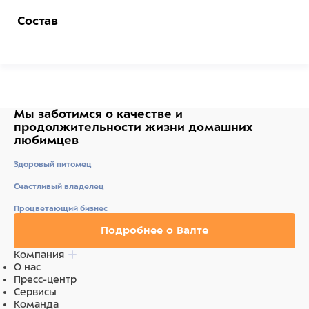
Состав
Состав:Действующих веществ на 100мл:
Монолинурон 0,245г. Содержит 2,2',2''-
(гексагидро-1,3,5-триазин-1,3,5-триил)триэтанол.
Мы заботимся о качестве
и
продолжительности жизни
домашних
любимцев
Здоровый питомец
Счастливый владелец
Процветающий бизнес
Подробнее о Валте
Компания
О нас
Пресс-центр
Сервисы
Команда