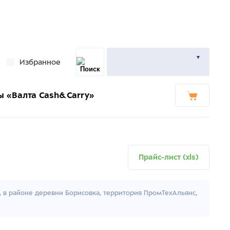
Избранное
ы «Валта Cash&Carry»
Прайс-лист (xls)
к, в районе деревни Борисовка, территория ПромТехАльянс,