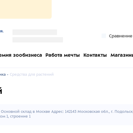
я.
''
Сравнение
''
емия зообизнеса
Работа мечты
Контакты
Магазин
ка -
Средства для растений
й
Основной склад в Москве Адрес: 142143 Московская обл., г. Подольс
ом 1, строение 1