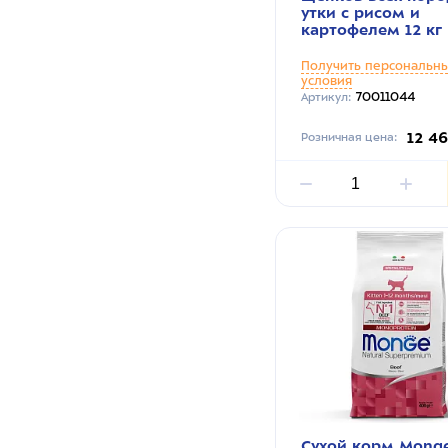
утки с рисом и
картофелем 12 кг
Получить персональн
условия
70011044
Артикул:
12 4
Розничная цена:
Сухой корм Monge