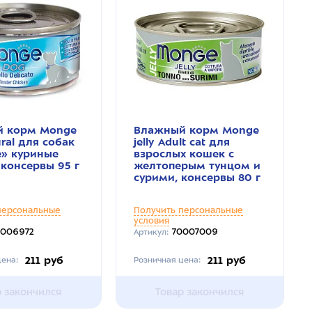
 корм Monge
Влажный корм Monge
ral для собак
jelly Adult cat для
» куриные
взрослых кошек с
 консервы 95 г
желтоперым тунцом и
сурими, консервы 80 г
персональные
Получить персональные
условия
0006972
70007009
Артикул:
211 руб
211 руб
ена:
Розничная цена:
р закончился
Товар закончился