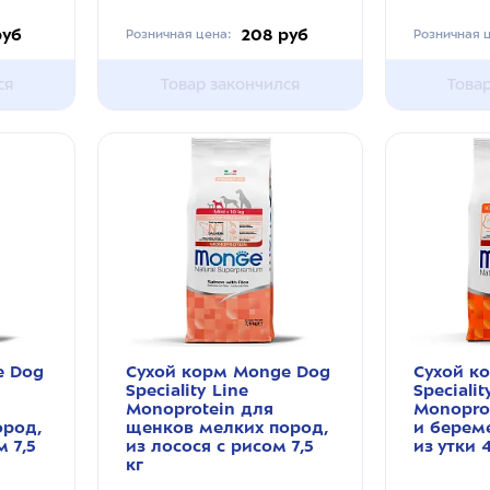
руб
208 руб
Розничная цена:
Розничная ц
ся
Товар закончился
Това
e Dog
Сухой корм Monge Dog
Сухой к
Speciality Line
Specialit
Monoprotein для
Monoprot
ород,
щенков мелких пород,
и берем
м 7,5
из лосося с рисом 7,5
из утки 
кг