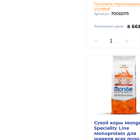
Получить персональн
условия
70011075
Артикул:
8 66
Розничная цена:
Сухой корм Mong
Speciality Line
Monoprotein для
щенков всех поро