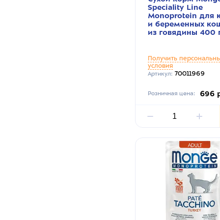
Speciality Line
Monoprotein для 
и беременных ко
из говядины 400 
Получить персональн
условия
70011969
Артикул:
696 
Розничная цена: