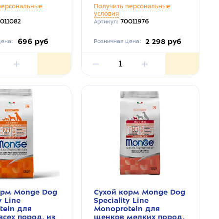
персональные
Получить персональные
условия
011082
70011976
Артикул:
696 руб
2 298 руб
ена:
Розничная цена:
орм Monge Dog
Сухой корм Monge Dog
y Line
Speciality Line
tein для
Monoprotein для
сех пород, из
щенков мелких пород,