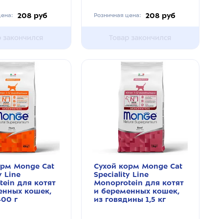
208 руб
208 руб
ена:
Розничная цена:
р закончился
Товар закончился
орм Monge Cat
Сухой корм Monge Cat
y Line
Speciality Line
ein для котят
Monoprotein для котят
енных кошек,
и беременных кошек,
400 г
из говядины 1,5 кг