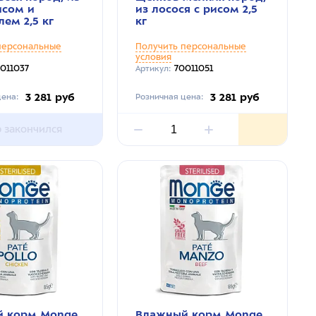
исом и
из лосося с рисом 2,5
ем 2,5 кг
кг
персональные
Получить персональные
условия
011037
70011051
Артикул:
3 281 руб
3 281 руб
ена:
Розничная цена:
р закончился
 корм Monge
Влажный корм Monge