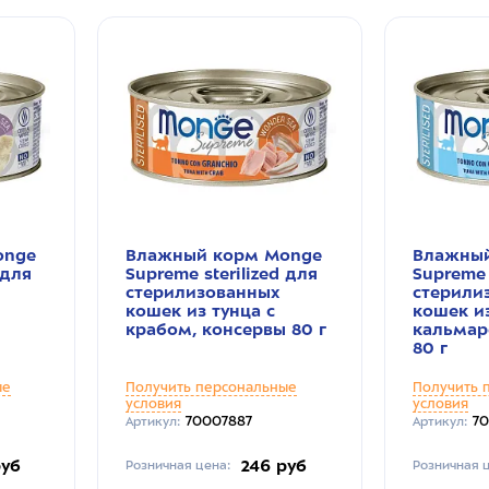
onge
Влажный корм Monge
Влажный
 для
Supreme sterilized для
Supreme 
стерилизованных
стерили
кошек из тунца с
кошек из
крабом, консервы 80 г
кальмар
80 г
ые
Получить персональные
Получить 
условия
условия
70007887
7
Артикул:
Артикул:
руб
246 руб
Розничная цена:
Розничная ц