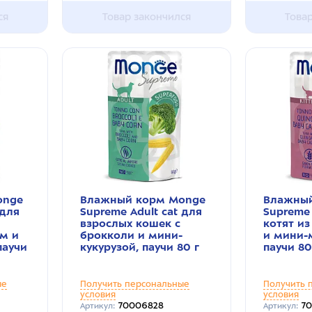
ся
Товар закончился
Това
onge
Влажный корм Monge
Влажный
 для
Supreme Adult cat для
Supreme 
взрослых кошек с
котят из
м и
брокколи и мини-
и мини-
паучи
кукурузой, паучи 80 г
паучи 80
ые
Получить персональные
Получить 
условия
условия
70006828
70
Артикул:
Артикул: