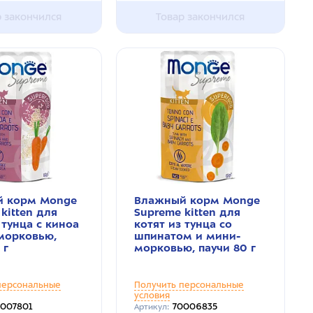
р закончился
Товар закончился
 корм Monge
Влажный корм Monge
kitten для
Supreme kitten для
 тунца с киноа
котят из тунца со
морковью,
шпинатом и мини-
 г
морковью, паучи 80 г
персональные
Получить персональные
условия
007801
70006835
Артикул: