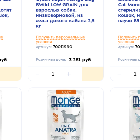
BWild LOW GRAIN для
Cat Mono
котят
взрослых собак,
стерили
шек,
низкозерновой, из
кошек, и
г
мяса дикого кабана 2,5
паучи 85
кг
ые
Получить персональные
Получить 
условия
условия
70011990
70
Артикул:
Артикул:
руб
3 281 руб
Розничная цена:
Розничная ц