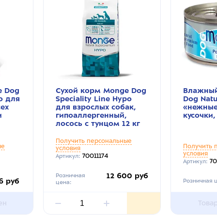
e Dog
Сухой корм Monge Dog
Влажный
po для
Speciality Line Hypo
Dog Natu
сех
для взрослых собак,
«нежные
и
гипоаллергенный,
кусочки,
лосось с тунцом 12 кг
Получить персональные
ые
Получить 
условия
условия
70011174
Артикул:
7
Артикул:
12 600 руб
Розничная
6 руб
Розничная ц
цена:
ен
Това