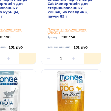
protein для
Cat Monoprotein для
зованных
стерилизованных
з курицы,
кошек, из говядины,
 г
паучи 85 г
персональные
Получить персональные
условия
013710
70013741
Артикул:
131 руб
131 руб
ена:
Розничная цена: