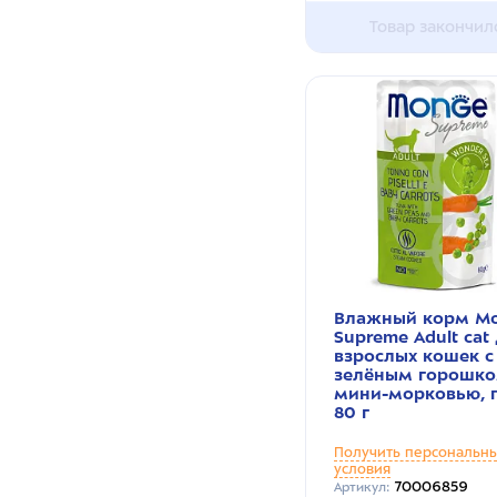
Товар закончил
Влажный корм M
Supreme Adult cat
взрослых кошек с
зелёным горошко
мини-морковью, 
80 г
Получить персональн
условия
70006859
Артикул: