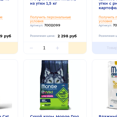
из утки 1,5 кг
утки с р
картофел
ые
Получить персональные
Получить 
условия
условия
70011099
70
Артикул:
Артикул:
69 руб
2 298 руб
Розничная цена:
Розничная ц
Това
 Cat
Сухой корм Monge Dog
Влажный