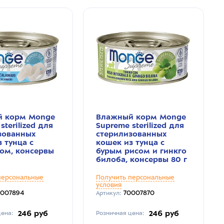
 корм Monge
Влажный корм Monge
sterilized для
Supreme sterilized для
зованных
стерилизованных
 тунца с
кошек из тунца с
ом, консервы
бурым рисом и гинкго
билоба, консервы 80 г
персональные
Получить персональные
условия
0007894
70007870
Артикул:
246 руб
246 руб
ена:
Розничная цена: