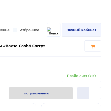
нение
Избранное
Личный кабинет
ы «Валта Cash&Carry»
Прайс-лист (xls)