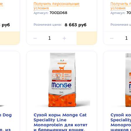
ые
Получить персональные
Получить 
условия
условия
70011068
70
Артикул:
Артикул:
3 руб
8 663 руб
Розничная цена:
Розничная ц
e Dog
Сухой корм Monge Cat
Сухой к
Speciality Line
Specialit
Monoprotein для котят
Monopro
д, из
и беременных кошек,
щенков в