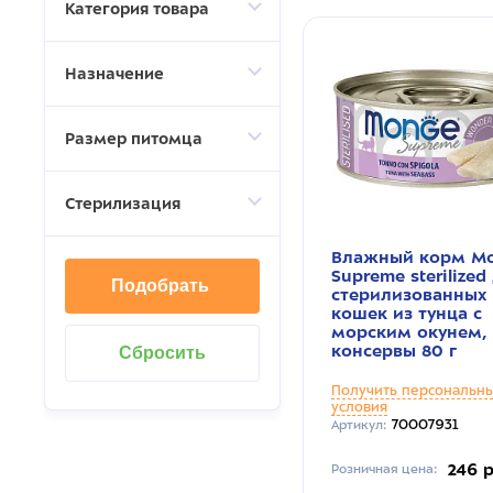
Категория товара
Назначение
Размер питомца
Стерилизация
Влажный корм M
Supreme sterilized
Подобрать
стерилизованных
кошек из тунца с
морским окунем,
консервы 80 г
Получить персональн
условия
70007931
Артикул:
246 
Розничная цена: