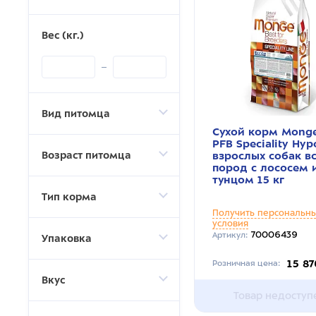
Вес (кг.)
Вид питомца
Сухой корм Mong
PFB Speciality Hy
Возраст питомца
взрослых собак в
пород с лососем 
тунцом 15 кг
Тип корма
Получить персональн
условия
70006439
Артикул:
Упаковка
15 87
Розничная цена:
Вкус
Товар недоступ