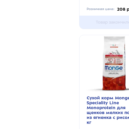
208 
Розничная цена:
Товар закончил
Сухой корм Mong
Speciality Line
Monoprotein для
щенков мелких п
из ягненка с рисо
кг