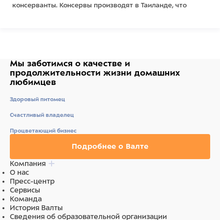
консерванты. Консервы производят в Таиланде, что
позволяет использовать только свежие и
высококачественные ингредиенты.
Состав
Мы заботимся о качестве
и
продолжительности жизни
домашних
любимцев
Курица 50%, рис.
Здоровый питомец
Питательная ценность:
: Сырые белки - 13%, сырое
Счастливый владелец
масло и жиры - 1,5%, сырая клетчатка - 1%, сырая зола
- 1%, влага 82%
Процветающий бизнес
Ингредиенты
Подробнее о Валте
Компания
Курица 50%, рис
О нас
Пресс-центр
Сервисы
Команда
История Валты
Сведения об образовательной организации