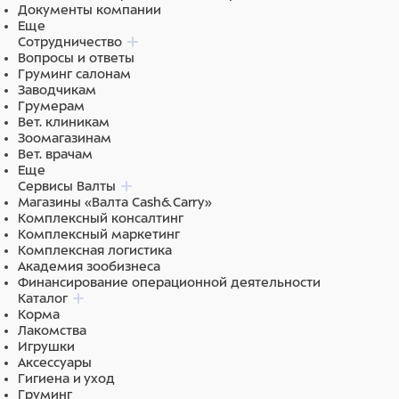
Документы компании
Еще
Сотрудничество
Вопросы и ответы
Груминг салонам
Заводчикам
Грумерам
Вет. клиникам
Зоомагазинам
Вет. врачам
Еще
Сервисы Валты
Магазины «Валта Cash&Carry»
Комплексный консалтинг
Комплексный маркетинг
Комплексная логистика
Академия зообизнеса
Финансирование операционной деятельности
Каталог
Корма
Лакомства
Игрушки
Аксессуары
Гигиена и уход
Груминг