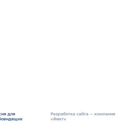
сия для
Разработка сайта –­ компания
бовидящих
«Факт»