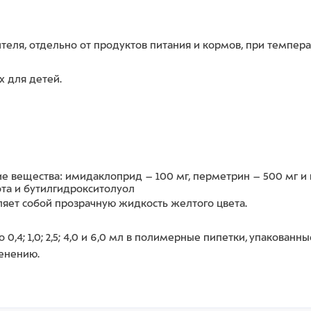
еля, отдельно от продуктов питания и кормов, при температу
х для детей.
е вещества: имидаклоприд – 100 мг, перметрин – 500 мг и 
та и бутилгидрокситолуол
яет собой прозрачную жидкость желтого цвета.
,4; 1,0; 2,5; 4,0 и 6,0 мл в полимерные пипетки, упакован
менению.