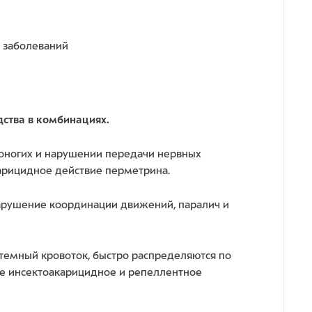
и заболеваний
ства в комбинациях.
оногих и нарушении передачи нервных
карицидное действие перметрина.
нарушение координации движений, паралич и
стемный кровоток, быстро распределяются по
ное инсектоакарицидное и репеллентное