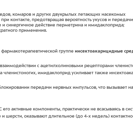
соедов, комаров и других двукрылых летающих насекомых
 при контакте, предотвращая вероятность укусов и передач
е и синергичное действие перметрина и имидаклоприда;
кратного применения.
 к фармакотерапевтической группе
инсектоакарицидные сред
 взаимодействии с ацетилхолиновыми рецепторами членист
зла членистоногих, имидаклоприд усиливает также инсектоа
блокировании передачи нервных импульсов, что вызывает 
его активные компоненты, практически не всасываясь в си
е и шерсти, оказывают длительное (до 4-х недель) контакт