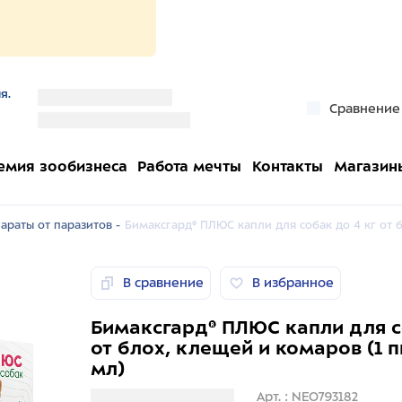
я.
''
Сравнение
''
емия зообизнеса
Работа мечты
Контакты
Магазин
араты от паразитов -
Бимаксгард® ПЛЮС капли для собак до 4 кг от б
В сравнение
В избранное
Бимаксгард® ПЛЮС капли для с
от блох, клещей и комаров (1 п
мл)
Загрузка информации
Арт. : NEO793182