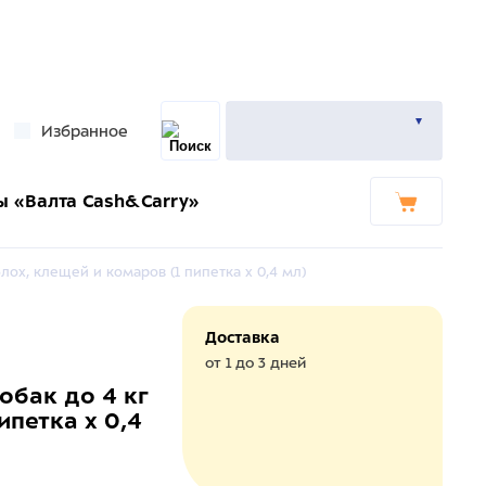
Избранное
ы «Валта Cash&Carry»
лох, клещей и комаров (1 пипетка х 0,4 мл)
Доставка
от 1 до 3 дней
обак до 4 кг
ипетка х 0,4