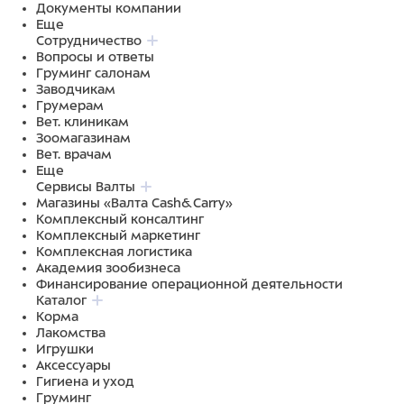
Документы компании
Еще
Сотрудничество
Вопросы и ответы
Груминг салонам
Заводчикам
Грумерам
Вет. клиникам
Зоомагазинам
Вет. врачам
Еще
Сервисы Валты
Магазины «Валта Cash&Carry»
Комплексный консалтинг
Комплексный маркетинг
Комплексная логистика
Академия зообизнеса
Финансирование операционной деятельности
Каталог
Корма
Лакомства
Игрушки
Аксессуары
Гигиена и уход
Груминг