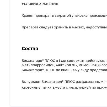
УСЛОВИЯ ХРАНЕНИЯ
Хранят препарат в закрытой упаковке производит
Препарат следует хранить в местах, недоступны
Состав
Бимаксгард® ПЛЮС в 1 мл содержит действующи
метилпирролидон, миглиол 812, лимонная кисло
Бимаксгард® ПЛЮС по внешнему виду представл
Выпускают Бимаксгард® ПЛЮС расфасованным по 0
картонные пачки вместе с инструкцией по при