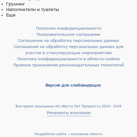
метилпирролидон, миглиол 812, лимонная кислота и
Груминг
бутилгидрокситолуол
Наполнители и туалеты
Бимаксгард® ПЛЮС по внешнему виду представляет
Еще
собой прозрачную жидкость желтого цвета.
Политика конфиденциальности
Выпускают Бимаксгард® ПЛЮС расфасованным по 0,4; 1,0;
Пользовательское соглашение
2,5; 4,0 и 6,0 мл в полимерные пипетки, упакованные
Соглашение на обработку персональных данных
поштучно в блистеры, помещенные в картонные пачки
Соглашение на обработку персональных данных для
вместе с инструкцией по применению.
участия в стимулирующих мероприятиях
Политика конфиденциальности в области cookies
Правила применения рекомендательных технологий
Версия для слабовидящих
Все права защищены АО «Валта Пет Продактс», 2014 - 2026
Реквизиты компании
Разработка сайта –­ компания «Факт»