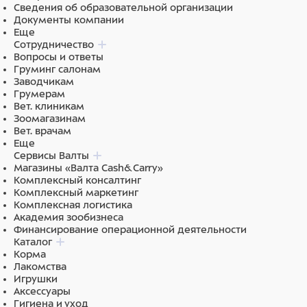
активные компоненты, практически не всасываясь в
Сведения об образовательной организации
системный кровоток, быстро распределяются по
Документы компании
поверхности тела и, удерживаясь на эпидермисе и
Еще
Сотрудничество
шерсти, оказывают длительное (до 4-х недель)
Вопросы и ответы
контактное инсектоакарицидное и репеллентное
Груминг салонам
действие.
Заводчикам
Грумерам
УСЛОВИЯ ХРАНЕНИЯ
Вет. клиникам
Зоомагазинам
Хранят препарат в закрытой упаковке производителя,
Вет. врачам
отдельно от продуктов питания и кормов, при
Еще
Сервисы Валты
температуре от 2°С до 25 °С.
Магазины «Валта Cash&Carry»
Комплексный консалтинг
Препарат следует хранить в местах, недоступных для
Комплексный маркетинг
детей.
Комплексная логистика
Академия зообизнеса
Финансирование операционной деятельности
Каталог
Состав
Корма
Лакомства
Бимаксгард® ПЛЮС в 1 мл содержит действующие
Игрушки
вещества: имидаклоприд – 100 мг, перметрин – 500
Аксессуары
мг и вспомогательные вещества: N-
Гигиена и уход