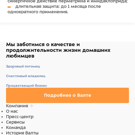
синергичное действие перметрина и имидаклоприда;
длительная защита: до 1 месяца после
однократного применения.
ФАРМАКОЛОГИЧЕСКИЕ СВОЙСТВА
Бимаксгард® ПЛЮС для собак 10-25 кг относится к
фармакотерапевтической группе
инсектоакарицидные
средства в комбинациях.
Мы заботимся о качестве
и
продолжительности жизни
домашних
Механизм действия имидаклоприда основан на
любимцев
взаимодействии с ацетилхолиновыми рецепторами
членистоногих и нарушении передачи нервных
Здоровый питомец
импульсов. Действуя как активатор нервного узла
Счастливый владелец
членистоногих, имидаклоприд усиливает также
Процветающий бизнес
инсектоакарицидное действие перметрина.
Подробнее о Валте
Механизм действия перметрина заключается в
блокировании передачи нервных импульсов, что
Компания
вызывает нарушение координации движений, паралич и
О нас
Пресс-центр
гибель эктопаразитов.
Сервисы
Команда
После применения препарата Бимаксгард® ПЛЮС его
История Валты