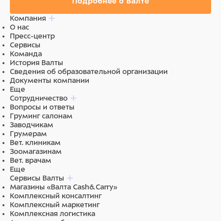
Подробнее о Валте
Компания
О нас
Пресс-центр
Сервисы
Команда
История Валты
Сведения об образовательной организации
Документы компании
Еще
Сотрудничество
Вопросы и ответы
Груминг салонам
Заводчикам
Грумерам
Вет. клиникам
Зоомагазинам
Вет. врачам
Еще
Сервисы Валты
Магазины «Валта Cash&Carry»
Комплексный консалтинг
Комплексный маркетинг
Комплексная логистика