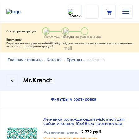
Статус регистрации
Внимание!
Персональные предложения станут видны только после успешного прохождения
всех трех этапов регистрации!
Mr.Kranch
Главная страница -
Каталог -
Бренды -
Mr.Kranch
Фильтры и сортировка
Лежанка охлаждающая Mr.Kranch для
собак и кошек 91x68 см тропическая
2 772 руб
Розничная цена:
Узнать персональную цену