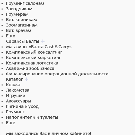
Груминг салонам
Заводчикам
Грумерам
Вет. клиникам
Зоомагазинам
Вет. врачам
Еще
Сервисы Валты
Магазины «Валта Cash&Carry»
Комплексный консалтинг
Комплексный маркетинг
Комплексная логистика
Академия зообизнеса
Финансирование операционной деятельности
Каталог
Корма
Лакомства
Игрушки
Аксессуары
Гигиена и уход
Груминг
Наполнители и туалеты
Еще
Мы заждались Вас в личном кабинете!