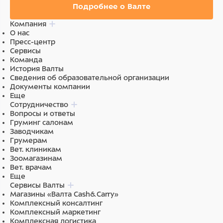
Подробнее о Валте
Компания
О нас
Пресс-центр
Сервисы
Команда
История Валты
Сведения об образовательной организации
Документы компании
Еще
Сотрудничество
Вопросы и ответы
Груминг салонам
Заводчикам
Грумерам
Вет. клиникам
Зоомагазинам
Вет. врачам
Еще
Сервисы Валты
Магазины «Валта Cash&Carry»
Комплексный консалтинг
Комплексный маркетинг
Комплексная логистика