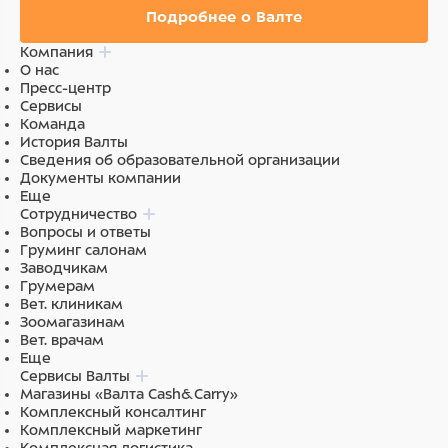
Подробнее о Валте
Компания
О нас
Пресс-центр
Сервисы
Команда
История Валты
Сведения об образовательной организации
Документы компании
Еще
Сотрудничество
Вопросы и ответы
Груминг салонам
Заводчикам
Грумерам
Вет. клиникам
Зоомагазинам
Вет. врачам
Еще
Сервисы Валты
Магазины «Валта Cash&Carry»
Комплексный консалтинг
Комплексный маркетинг