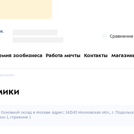
я.
''
Сравнение
''
емия зообизнеса
Работа мечты
Контакты
Магазин
 домики
мики
Основной склад в Москве Адрес: 142143 Московская обл., г. Подольс
ом 1, строение 1