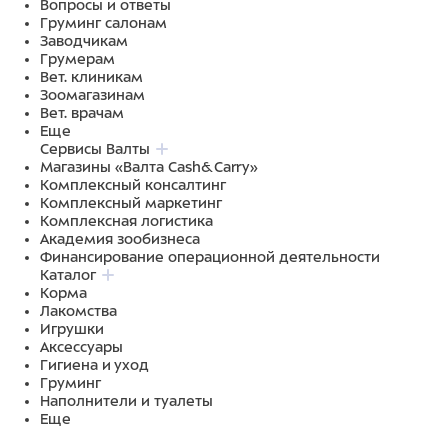
Вопросы и ответы
Груминг салонам
Заводчикам
Грумерам
Вет. клиникам
Зоомагазинам
Вет. врачам
Еще
Сервисы Валты
Магазины «Валта Cash&Carry»
Комплексный консалтинг
Комплексный маркетинг
Комплексная логистика
Академия зообизнеса
Финансирование операционной деятельности
Каталог
Корма
Лакомства
Игрушки
Аксессуары
Гигиена и уход
Груминг
Наполнители и туалеты
Еще