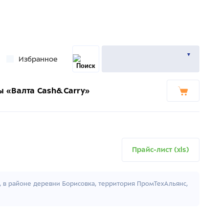
Избранное
ы «Валта Cash&Carry»
Прайс-лист (xls)
к, в районе деревни Борисовка, территория ПромТехАльянс,