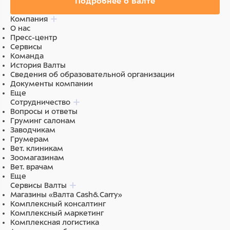
Подробнее о Валте
Компания
О нас
Пресс-центр
Сервисы
Команда
История Валты
Сведения об образовательной организации
Документы компании
Еще
Сотрудничество
Вопросы и ответы
Груминг салонам
Заводчикам
Грумерам
Вет. клиникам
Зоомагазинам
Вет. врачам
Еще
Сервисы Валты
Магазины «Валта Cash&Carry»
Комплексный консалтинг
Комплексный маркетинг
Комплексная логистика