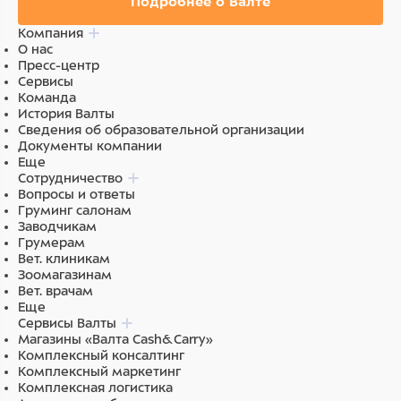
Подробнее о Валте
Компания
О нас
Пресс-центр
Сервисы
Команда
История Валты
Сведения об образовательной организации
Документы компании
Еще
Сотрудничество
Вопросы и ответы
Груминг салонам
Заводчикам
Грумерам
Вет. клиникам
Зоомагазинам
Вет. врачам
Еще
Сервисы Валты
Магазины «Валта Cash&Carry»
Комплексный консалтинг
Комплексный маркетинг
Комплексная логистика